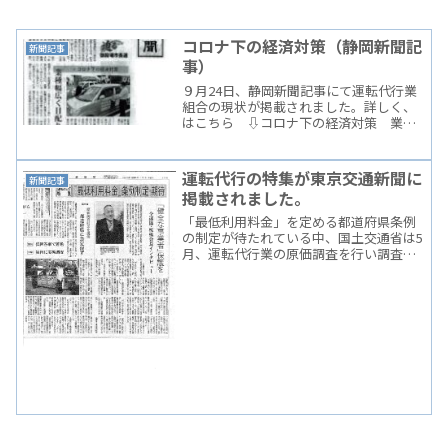
コロナ下の経済対策（静岡新聞記
新聞記事
事）
９月24日、静岡新聞記事にて運転代行業
組合の現状が掲載されました。詳しく、
はこちら ⇩コロナ下の経済対策 業種
幅広く目配りを【迫る 御殿場市長選
㊤】｜あなたの静岡新聞 (at-s.com)
運転代行の特集が東京交通新聞に
新聞記事
掲載されました。
「最低利用料金」を定める都道府県条例
の制定が待たれている中、国土交通省は5
月、運転代行業の原価調査を行い調査結
果を都道府県に提供し、取組を促しまし
た当協会としても8月に都道府県知事宛に
要望書を提出し、10月には国土交通省と
警察庁に制定への後...