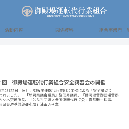
活動内容
関係資料
組合事業者一
２回 御殿場運転代行業組合安全講習会の開催
5年2月22日（日）、御殿場運転代行業組合主催による「安全講習会」
われました。 「静岡県議会議員」勝俣昇議員、「静岡県警御殿場警察
佐々木交通課長、「公益社団法人全国運転代行協会」霜鳥雅一理事、
岡県交通基盤部都市局」浦田芳孝主...